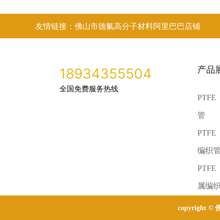
友情链接：佛山市德氟高分子材料阿里巴巴店铺
产品
18934355504
全国免费服务热线
PTF
管
PTF
编织
PTF
属编
copyright