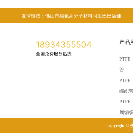
友情链接：佛山市德氟高分子材料阿里巴巴店铺
产品
18934355504
全国免费服务热线
PTF
管
PTF
编织
PTF
属编
copyright