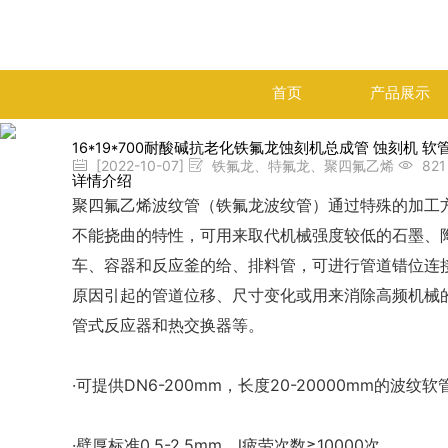
首页
产品展示
16*19*700耐酸碱抗老化铁氟龙蚀刻机总成管 蚀刻机 软
[2022-10-07]
铁氟龙、特氟龙、聚四氟乙烯
821
详情介绍
聚四氟乙烯波纹管（铁氟龙波纹管）通过特殊的加工
不能挠曲的特性，可用来取代机械强度较低的石墨、
车、容器和反应釜的给、排料管，可进行管道错位连
原因引起的管道位移、尺寸变化或用来消除高频机械
管式反应器和热交换器等。
·可提供DN6-200mm，长度20-20000mm的波纹软
·壁厚标准0.5-2.5mm。l疲劳次数≥10000次。