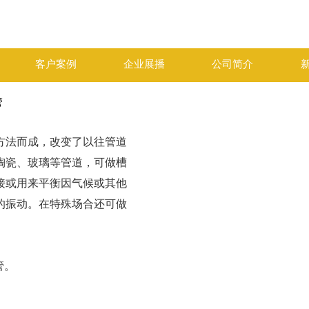
客户案例
企业展播
公司简介
管
方法而成，改变了以往管道
陶瓷、玻璃等管道，可做槽
接或用来平衡因气候或其他
的振动。在特殊场合还可做
管。