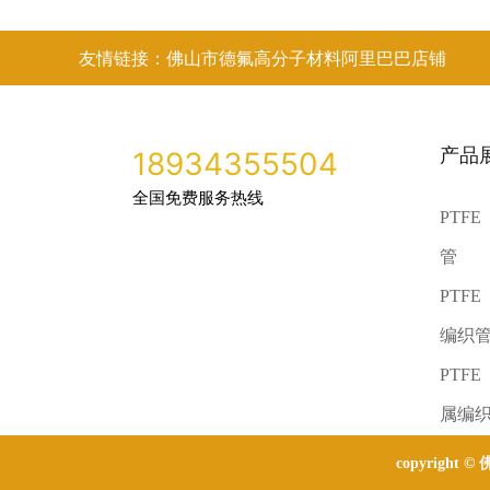
友情链接：佛山市德氟高分子材料阿里巴巴店铺
产品
18934355504
全国免费服务热线
PTF
管
PTF
编织
PTF
属编
copyright