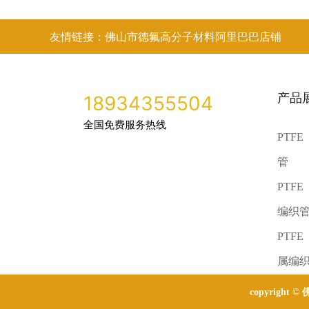
友情链接：佛山市德氟高分子材料阿里巴巴店铺
产品
18934355504
全国免费服务热线
PTF
管
PTF
编织
PTF
属编
copyright