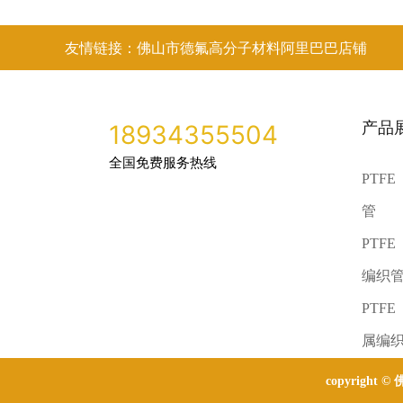
友情链接：佛山市德氟高分子材料阿里巴巴店铺
产品
18934355504
全国免费服务热线
PTF
管
PTF
编织
PTF
属编
copyright