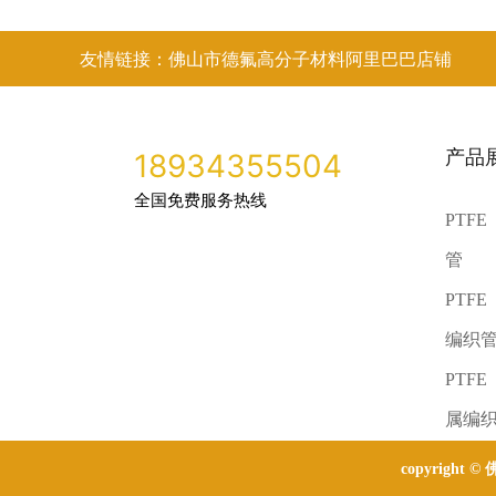
友情链接：佛山市德氟高分子材料阿里巴巴店铺
产品
18934355504
全国免费服务热线
PTF
管
PTF
编织
PTF
属编
copyright