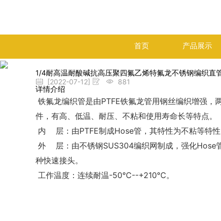
首页
产品展示
1/4耐高温耐酸碱抗高压聚四氟乙烯特氟龙不锈钢编织直
[2022-07-12]
881
详情介绍
铁氟龙编织管是由PTFE铁氟龙管用钢丝编织增强，
件，有高、低温、耐压、不粘和使用寿命长等特点。
内 层：由PTFE制成Hose管，其特性为不粘等特
外 层：由不锈钢SUS304编织网制成，强化Hos
种快速接头。
工作温度：连续耐温-50℃--+210℃。