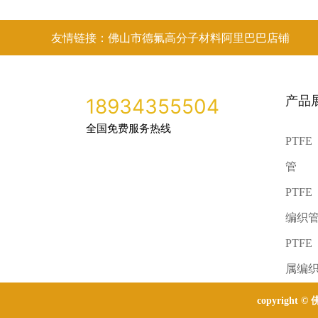
友情链接：佛山市德氟高分子材料阿里巴巴店铺
产品
18934355504
全国免费服务热线
PTF
管
PTF
编织
PTF
属编
copyright