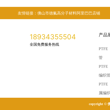
友情链接：佛山市德氟高分子材料阿里巴巴店铺
产品
18934355504
全国免费服务热线
PTF
管
PTF
编织
PTF
属编
copyright