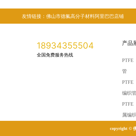
友情链接：佛山市德氟高分子材料阿里巴巴店铺
产品
18934355504
全国免费服务热线
PTF
管
PTF
编织
PTF
属编
copyright